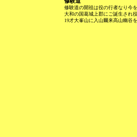
修験道
修験道の開祖は役の行者なり今を去
大和の国葛城上郡にご誕生され
19才大峯山に入山爾来高山幽谷